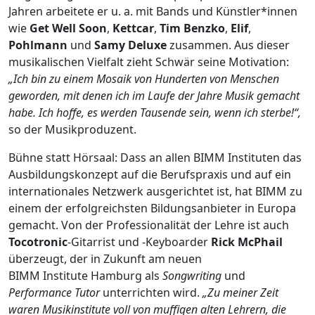
Jahren arbeitete er u. a. mit Bands und Künstler*innen
wie
Get Well Soon
,
Kettcar
,
Tim Benzko
,
Elif
,
Pohlmann
und
Samy Deluxe
zusammen. Aus dieser
musikalischen Vielfalt zieht Schwär seine Motivation:
„Ich bin zu einem Mosaik von Hunderten von Menschen
geworden, mit denen ich im Laufe der Jahre Musik gemacht
habe. Ich hoffe, es werden Tausende sein, wenn ich sterbe!“,
so der Musikproduzent.
Bühne statt Hörsaal: Dass an allen BIMM Instituten das
Ausbildungskonzept auf die Berufspraxis und auf ein
internationales Netzwerk ausgerichtet ist, hat BIMM zu
einem der erfolgreichsten Bildungsanbieter in Europa
gemacht. Von der Professionalität der Lehre ist auch
Tocotronic
-Gitarrist und -Keyboarder
Rick McPhail
überzeugt, der in Zukunft am neuen
BIMM Institute Hamburg als
Songwriting
und
Performance Tutor
unterrichten wird.
„Zu meiner Zeit
waren Musikinstitute voll von muffigen alten Lehrern, die