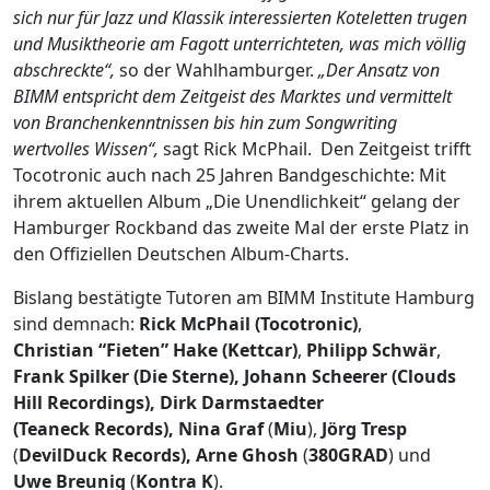
sich nur für
Jazz und Klassik interessierten Koteletten trugen
und Musiktheorie am Fagott unterrichteten, was mich völlig
abschreckte“,
so der Wahlhamburger.
„Der Ansatz von
BIMM entspricht dem Zeitgeist des Marktes und vermittelt
von Branchenkenntnissen bis hin zum Songwriting
wertvolles Wissen“,
sagt Rick McPhail. Den Zeitgeist trifft
Tocotronic auch nach 25 Jahren Bandgeschichte: Mit
ihrem aktuellen Album „Die Unendlichkeit“ gelang der
Hamburger Rockband das zweite Mal der erste Platz in
den Offiziellen Deutschen Album-Charts.
Bislang bestätigte Tutoren am BIMM Institute Hamburg
sind demnach:
Rick McPhail (Tocotronic)
,
Christian “Fieten” Hake
(Kettcar)
,
Philipp Schwär
,
Frank Spilker (Die Sterne), Johann Scheerer (Clouds
Hill Recordings), Dirk Darmstaedter
(
Teaneck Records
), Nina Graf
(
Miu
),
Jörg Tresp
(
DevilDuck Records),
Arne Ghosh
(
380GRAD
) und
Uwe Breunig
(
Kontra K
).