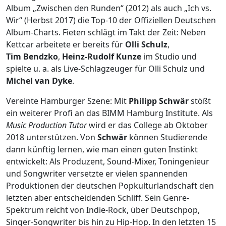
Album „Zwischen den Runden“ (2012) als auch „Ich vs.
Wir“ (Herbst 2017) die Top-10 der Offiziellen Deutschen
Album-Charts. Fieten schlägt im Takt der Zeit: Neben
Kettcar arbeitete er bereits für
Olli Schulz
,
Tim Bendzko
,
Heinz-Rudolf Kunze
im Studio und
spielte u. a. als Live-Schlagzeuger für Olli Schulz und
Michel van Dyke
.
Vereinte Hamburger Szene: Mit
Philipp Schwär
stößt
ein weiterer Profi an das BIMM Hamburg Institute. Als
Music Production Tutor
wird er das College ab Oktober
2018 unterstützen. Von
Schwär
können Studierende
dann künftig lernen, wie man einen guten Instinkt
entwickelt: Als Produzent, Sound-Mixer, Toningenieur
und Songwriter versetzte er vielen spannenden
Produktionen der deutschen Popkulturlandschaft den
letzten aber entscheidenden Schliff. Sein Genre-
Spektrum reicht von Indie-Rock, über Deutschpop,
Singer-Songwriter bis hin zu Hip-Hop. In den letzten 15