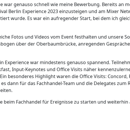
se war genauso schnell wie meine Bewerbung. Bereits an me
tival Berlin Experience 2023 einzusteigen und am Mixer Ne
rt wurde. Es war ein aufregender Start, bei dem ich gleic
eiche Fotos und Videos vom Event festhalten und unsere So
bogen über der Oberbaumbrücke, anregenden Gesprächen u
lin Experience war mindestens genauso spannend. Teilnehme
ast, Input-Keynotes und Office Visits näher kennenzulerne
in besonderes Highlight waren die Office Visits: Concord,
 es dann für das Fachhandel-Team und die Delegates zum 
eiten.
ise beim Fachhandel für Ereignisse zu starten und weiterhi