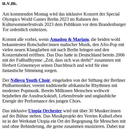
u.v.m.
Am kommenden Montag wird das inklusive Konzert der Special
Olympics World Games Berlin 2023 im Rahmen des
Kultursommerfestivals 2023 dem Publikum vor dem Brandenburger
Tor ordentlich einheizen.
Kommt alle vorbei, wenn
Amadou & Mariam
, die beiden wohl
bekanntesten Botschafter:innen malischer Musik, den Afro-Pop mit
vielen neuen Klangfarben mit nach Berlin bringen und den
Konzertabend eröffnen. Das Duo hatte in Deutschland bereits 2006
mit der Fußballhymne „Zeit, dass sich was dreht!“ zusammen mit
Herbert Grönemeyer seinen Durchbruch und wird für eine
fantastische Stimmung sorgen.
Der
Ndlovu Youth Choir
, eingeladen von der Stiftung der Berliner
Philharmoniker, vereint traditionelle afrikanische Rhythmen mit
moderner Popmusik. Bereits Millionen Menschen weltweit
bejubelten die Ausdruckskraft, Lebensfreude und unglaubliche
Energie der Performance des jungen Chors.
Das inklusive
Utopia Orchester
wird mit über 30 Musiker:innen
auf der Bühne stehen. Das Musikprojekt des Vereins KulturLeben
ist in der Werkstatt Utopia ein Ort der Begegnung für Menschen mit
und ohne Behinderung, die gerne zusammen musizieren. Dabei trat