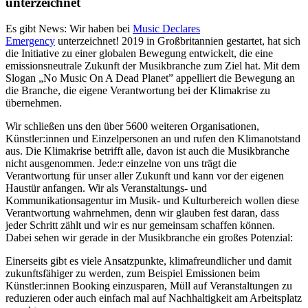
unterzeichnet
Es gibt News: Wir haben bei
Music Declares
Emergency
unterzeichnet! 2019 in Großbritannien gestartet, hat sich
die Initiative zu einer globalen Bewegung entwickelt, die eine
emissionsneutrale Zukunft der Musikbranche zum Ziel hat. Mit dem
Slogan „No Music On A Dead Planet” appelliert die Bewegung an
die Branche, die eigene Verantwortung bei der Klimakrise zu
übernehmen.
Wir schließen uns den über 5600 weiteren Organisationen,
Künstler:innen und Einzelpersonen an und rufen den Klimanotstand
aus. Die Klimakrise betrifft alle, davon ist auch die Musikbranche
nicht ausgenommen. Jede:r einzelne von uns trägt die
Verantwortung für unser aller Zukunft und kann vor der eigenen
Haustür anfangen. Wir als Veranstaltungs- und
Kommunikationsagentur im Musik- und Kulturbereich wollen diese
Verantwortung wahrnehmen, denn wir glauben fest daran, dass
jeder Schritt zählt und wir es nur gemeinsam schaffen können.
Dabei sehen wir gerade in der Musikbranche ein großes Potenzial:
Einerseits gibt es viele Ansatzpunkte, klimafreundlicher und damit
zukunftsfähiger zu werden, zum Beispiel Emissionen beim
Künstler:innen Booking einzusparen, Müll auf Veranstaltungen zu
reduzieren oder auch einfach mal auf Nachhaltigkeit am Arbeitsplatz