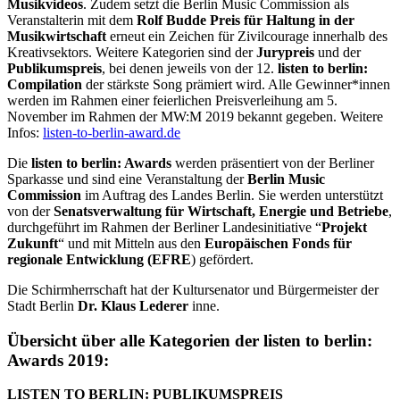
Musikvideos
. Zudem setzt die Berlin Music Commission als
Veranstalterin mit dem
Rolf Budde Preis für Haltung in der
Musikwirtschaft
erneut ein Zeichen für Zivilcourage innerhalb des
Kreativsektors. Weitere Kategorien sind der
Jurypreis
und der
Publikumspreis
, bei denen jeweils von der 12.
listen to berlin:
Compilation
der stärkste Song prämiert wird. Alle Gewinner*innen
werden im Rahmen einer feierlichen Preisverleihung am 5.
November im Rahmen der MW:M 2019 bekannt gegeben. Weitere
Infos:
listen-to-berlin-award.de
Die
listen to berlin: Awards
werden präsentiert von der Berliner
Sparkasse und sind eine Veranstaltung der
Berlin Music
Commission
im Auftrag des Landes Berlin. Sie werden unterstützt
von der
Senatsverwaltung fu
r Wirtschaft, Energie und Betriebe
,
durchgeführt im Rahmen der Berliner Landesinitiative “
Projekt
Zukunft
“ und mit Mitteln aus den
Europäischen Fonds für
regionale Entwicklung (EFRE
) gefördert.
Die Schirmherrschaft hat der Kultursenator und Bürgermeister der
Stadt Berlin
Dr. Klaus Lederer
inne.
Übersicht über alle Kategorien der listen to berlin:
Awards 2019:
LISTEN TO BERLIN: PUBLIKUMSPREIS