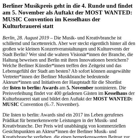
Berliner Musikpreis geht in die 4. Runde und findet
am 5. November als Auftakt der MOST WANTED:
MUSIC Convention im Kesselhaus
der
Kulturbrauerei statt
Berlin, 28. August 2019 –
Die Musik- und Kreativbranche ist
schillernd und facettenreich. Aber wer steckt eigentlich hinter all den
großen wie kleinen Konzertveranstaltungen und Kulturevents der
Stadt Berlin? Wer sind die wahren Visionär*innen der Branche, die
Haltung beweisen und Berlin mit ihren Innovationen bereichern?
Welche Berliner Künstler*innen treffen den Zeitgeist und das
Lebensgefühl der Stadt am besten? Ab sofort können ausgewählte
Vertreter*innen der Berliner Musikbranche bedeutende
Akteure*innen und Initiativen der Hauptstadt für die Shortlist
der
listen to berlin: Awards
am
5. November
nominieren. Die
Preisverleihung findet vor 400 geladenen Gästen im
Kesselhaus
der
Kulturbrauerei statt und bildet den Auftakt der
MOST WANTED:
MUSIC
Convention (6.-7. November).
Die listen to berlin: Awards sind ein 2017 ins Leben gerufenes
Prädikat für bemerkenswerte Leistungen in der Musik- und
Kreativbranche. Der Preis wird unabhängig von kommerziellen
Gesichtspunkten an Akteur*innen der Berliner Musik- und
Kreativbranche verliehen, die einen bemerkenswerten Beitrag zur