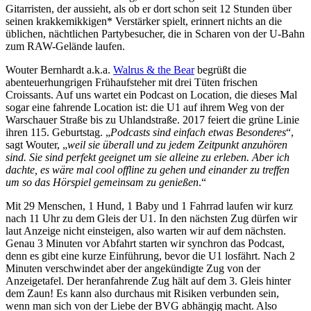
Gitarristen, der aussieht, als ob er dort schon seit 12 Stunden über
seinen krakkemikkigen* Verstärker spielt, erinnert nichts an die
üblichen, nächtlichen Partybesucher, die in Scharen von der U-Bahn
zum RAW-Gelände laufen.
Wouter Bernhardt a.k.a.
Walrus & the Bear
begrüßt die
abenteuerhungrigen Frühaufsteher mit drei Tüten frischen
Croissants. Auf uns wartet ein Podcast on Location, die dieses Mal
sogar eine fahrende Location ist: die U1 auf ihrem Weg von der
Warschauer Straße bis zu Uhlandstraße. 2017 feiert die grüne Linie
ihren 115. Geburtstag. „
Podcasts sind einfach etwas Besonderes
“,
sagt Wouter, „
weil sie überall und zu jedem Zeitpunkt anzuhören
sind. Sie sind perfekt geeignet um sie alleine zu erleben. Aber ich
dachte, es wäre mal cool offline zu gehen und einander zu treffen
um so das Hörspiel gemeinsam zu genießen
.“
Mit 29 Menschen, 1 Hund, 1 Baby und 1 Fahrrad laufen wir kurz
nach 11 Uhr zu dem Gleis der U1. In den nächsten Zug dürfen wir
laut Anzeige nicht einsteigen, also warten wir auf dem nächsten.
Genau 3 Minuten vor Abfahrt starten wir synchron das Podcast,
denn es gibt eine kurze Einführung, bevor die U1 losfährt. Nach 2
Minuten verschwindet aber der angekündigte Zug von der
Anzeigetafel. Der heranfahrende Zug hält auf dem 3. Gleis hinter
dem Zaun! Es kann also durchaus mit Risiken verbunden sein,
wenn man sich von der Liebe der BVG abhängig macht. Also