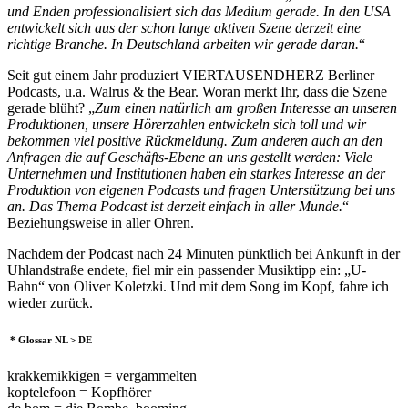
und Enden professionalisiert sich das Medium gerade. In den USA
entwickelt sich aus der schon lange aktiven Szene derzeit eine
richtige Branche. In Deutschland arbeiten wir gerade daran.
“
Seit gut einem Jahr produziert VIERTAUSENDHERZ Berliner
Podcasts, u.a. Walrus & the Bear. Woran merkt Ihr, dass die Szene
gerade blüht? „
Zum einen natürlich am großen Interesse an unseren
Produktionen, unsere Hörerzahlen entwickeln sich toll und wir
bekommen viel positive Rückmeldung. Zum anderen auch an den
Anfragen die auf Geschäfts-Ebene an uns gestellt werden: Viele
Unternehmen und Institutionen haben ein starkes Interesse an der
Produktion von eigenen Podcasts und fragen Unterstützung bei uns
an. Das Thema Podcast ist derzeit einfach in aller Munde.
“
Beziehungsweise in aller Ohren.
Nachdem der Podcast nach 24 Minuten pünktlich bei Ankunft in der
Uhlandstraße endete, fiel mir ein passender Musiktipp ein: „U-
Bahn“ von Oliver Koletzki. Und mit dem Song im Kopf, fahre ich
wieder zurück.
* Glossar NL > DE
krakkemikkigen = vergammelten
koptelefoon = Kopfhörer