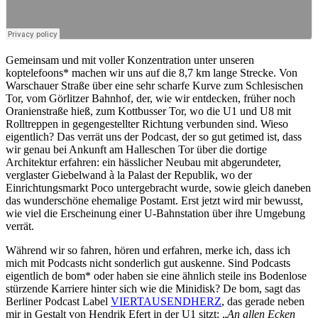
Gemeinsam und mit voller Konzentration unter unseren
koptelefoons* machen wir uns auf die 8,7 km lange Strecke. Von
Warschauer Straße über eine sehr scharfe Kurve zum Schlesischen
Tor, vom Görlitzer Bahnhof, der, wie wir entdecken, früher noch
Oranienstraße hieß, zum Kottbusser Tor, wo die U1 und U8 mit
Rolltreppen in gegengestellter Richtung verbunden sind. Wieso
eigentlich? Das verrät uns der Podcast, der so gut getimed ist, dass
wir genau bei Ankunft am Halleschen Tor über die dortige
Architektur erfahren: ein hässlicher Neubau mit abgerundeter,
verglaster Giebelwand à la Palast der Republik, wo der
Einrichtungsmarkt Poco untergebracht wurde, sowie gleich daneben
das wunderschöne ehemalige Postamt. Erst jetzt wird mir bewusst,
wie viel die Erscheinung einer U-Bahnstation über ihre Umgebung
verrät.
Während wir so fahren, hören und erfahren, merke ich, dass ich
mich mit Podcasts nicht sonderlich gut auskenne. Sind Podcasts
eigentlich
de bom* oder haben sie eine ähnlich steile ins Bodenlose
stürzende Karriere hinter sich wie die Minidisk? De bom, sagt das
Berliner Podcast Label
VIERTAUSENDHERZ
, das gerade neben
mir in Gestalt von Hendrik Efert in der U1 sitzt: „
An allen Ecken