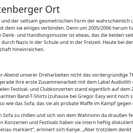
htenberger Ort
ne und der seltsam geometrischen Form der wahrscheinlic
 mit dem sie einiges verbinden. Denn um 2005/2006 herum hab
 Denk- und Handlungsmuster ist etwas, das die beiden seit 
rch Nazis in der Schule und in der Freizeit. Heute bei der
haft hineinreichen.
er-Abend unserer Dreharbeiten nicht das vordergründige Th
erade ihre erste Zusammenarbeit mit dem Label Audiolith 
ielen Festival- und Clubkonzerten stand eigentlich auf dem 
machten Band-T-Shirts (zuhause bei Gregor Easy wird noch 
so wie das Sofa, das sie als probate Waffe im Kampf gege
em Sofa zu chillen und sich von dem Wahnsinn da draußen fe
onzerten und Festivals haben sie intern heftig diskutiert.
nau markiert“, erinnert sich Kanye. „Aber trotzdem denkt 